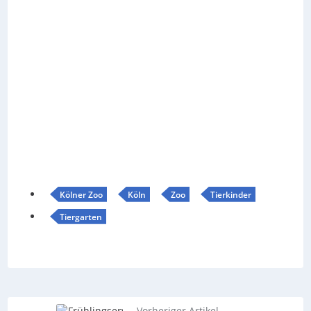
Kölner Zoo
Köln
Zoo
Tierkinder
Tiergarten
Vorheriger Artikel