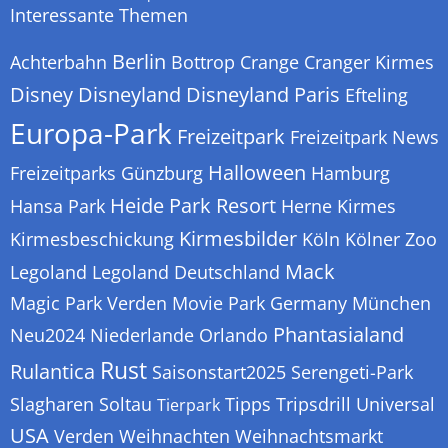
Interessante Themen
Berlin
Achterbahn
Bottrop
Crange
Cranger Kirmes
Disney
Disneyland
Disneyland Paris
Efteling
Europa-Park
Freizeitpark
Freizeitpark News
Halloween
Freizeitparks
Günzburg
Hamburg
Heide Park Resort
Hansa Park
Herne
Kirmes
Kirmesbilder
Kirmesbeschickung
Köln
Kölner Zoo
Mack
Legoland
Legoland Deutschland
Magic Park Verden
Movie Park Germany
München
Phantasialand
Neu2024
Niederlande
Orlando
Rust
Rulantica
Saisonstart2025
Serengeti-Park
Slagharen
Soltau
Tipps
Tripsdrill
Universal
Tierpark
USA
Verden
Weihnachten
Weihnachtsmarkt