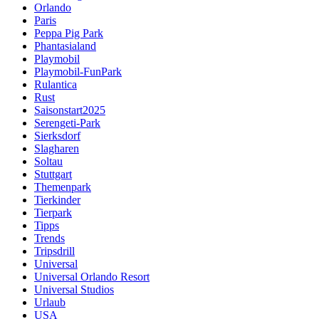
Orlando
Paris
Peppa Pig Park
Phantasialand
Playmobil
Playmobil-FunPark
Rulantica
Rust
Saisonstart2025
Serengeti-Park
Sierksdorf
Slagharen
Soltau
Stuttgart
Themenpark
Tierkinder
Tierpark
Tipps
Trends
Tripsdrill
Universal
Universal Orlando Resort
Universal Studios
Urlaub
USA