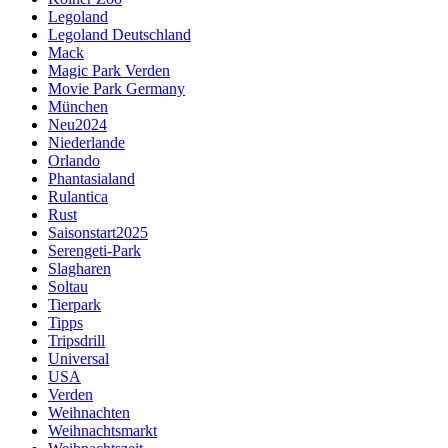
Legoland
Legoland Deutschland
Mack
Magic Park Verden
Movie Park Germany
München
Neu2024
Niederlande
Orlando
Phantasialand
Rulantica
Rust
Saisonstart2025
Serengeti-Park
Slagharen
Soltau
Tierpark
Tipps
Tripsdrill
Universal
USA
Verden
Weihnachten
Weihnachtsmarkt