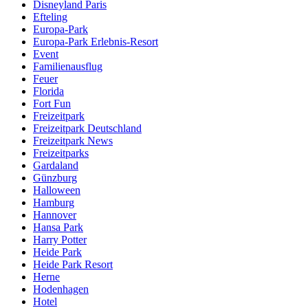
Disneyland Paris
Efteling
Europa-Park
Europa-Park Erlebnis-Resort
Event
Familienausflug
Feuer
Florida
Fort Fun
Freizeitpark
Freizeitpark Deutschland
Freizeitpark News
Freizeitparks
Gardaland
Günzburg
Halloween
Hamburg
Hannover
Hansa Park
Harry Potter
Heide Park
Heide Park Resort
Herne
Hodenhagen
Hotel