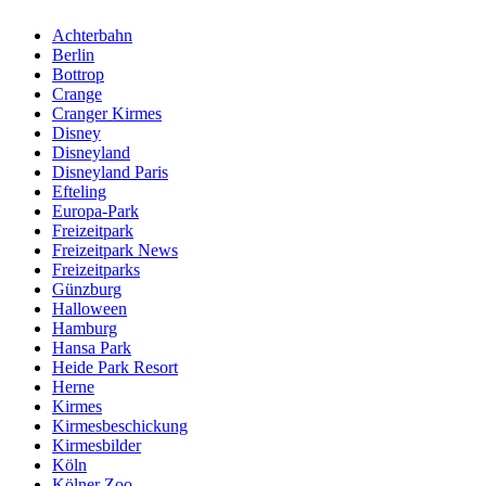
Achterbahn
Berlin
Bottrop
Crange
Cranger Kirmes
Disney
Disneyland
Disneyland Paris
Efteling
Europa-Park
Freizeitpark
Freizeitpark News
Freizeitparks
Günzburg
Halloween
Hamburg
Hansa Park
Heide Park Resort
Herne
Kirmes
Kirmesbeschickung
Kirmesbilder
Köln
Kölner Zoo