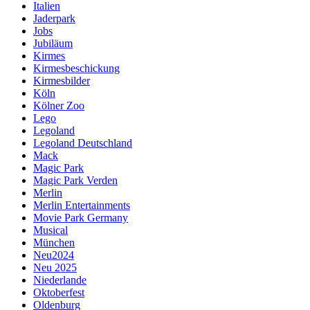
Italien
Jaderpark
Jobs
Jubiläum
Kirmes
Kirmesbeschickung
Kirmesbilder
Köln
Kölner Zoo
Lego
Legoland
Legoland Deutschland
Mack
Magic Park
Magic Park Verden
Merlin
Merlin Entertainments
Movie Park Germany
Musical
München
Neu2024
Neu 2025
Niederlande
Oktoberfest
Oldenburg