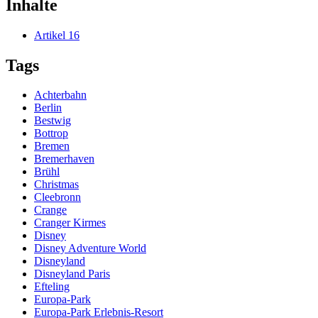
Inhalte
Artikel
16
Tags
Achterbahn
Berlin
Bestwig
Bottrop
Bremen
Bremerhaven
Brühl
Christmas
Cleebronn
Crange
Cranger Kirmes
Disney
Disney Adventure World
Disneyland
Disneyland Paris
Efteling
Europa-Park
Europa-Park Erlebnis-Resort