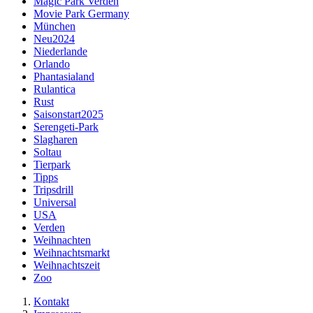
Magic Park Verden
Movie Park Germany
München
Neu2024
Niederlande
Orlando
Phantasialand
Rulantica
Rust
Saisonstart2025
Serengeti-Park
Slagharen
Soltau
Tierpark
Tipps
Tripsdrill
Universal
USA
Verden
Weihnachten
Weihnachtsmarkt
Weihnachtszeit
Zoo
Kontakt