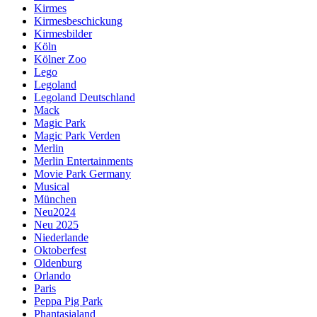
Kirmes
Kirmesbeschickung
Kirmesbilder
Köln
Kölner Zoo
Lego
Legoland
Legoland Deutschland
Mack
Magic Park
Magic Park Verden
Merlin
Merlin Entertainments
Movie Park Germany
Musical
München
Neu2024
Neu 2025
Niederlande
Oktoberfest
Oldenburg
Orlando
Paris
Peppa Pig Park
Phantasialand