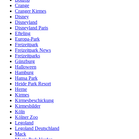
Crange
Cranger Kirmes
Disney
Disneyland
Disneyland Paris
Efteling
Europa-Park
Freizeitpark
Freizeitpark News
Freizeitparks
Günzburg
Halloween
Hamburg
Hansa Park
Heide Park Resort
Herne
Kirmes
Kirmesbeschickung
Kirmesbilder
Köln
Kölner Zoo
Legoland
Legoland Deutschland
Mack