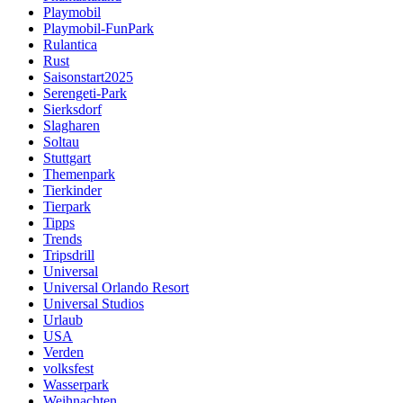
Playmobil
Playmobil-FunPark
Rulantica
Rust
Saisonstart2025
Serengeti-Park
Sierksdorf
Slagharen
Soltau
Stuttgart
Themenpark
Tierkinder
Tierpark
Tipps
Trends
Tripsdrill
Universal
Universal Orlando Resort
Universal Studios
Urlaub
USA
Verden
volksfest
Wasserpark
Weihnachten