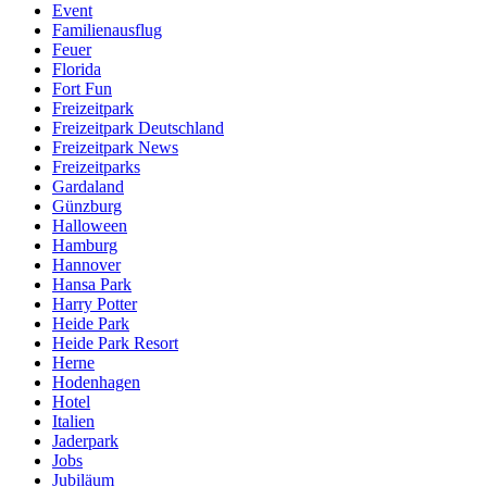
Event
Familienausflug
Feuer
Florida
Fort Fun
Freizeitpark
Freizeitpark Deutschland
Freizeitpark News
Freizeitparks
Gardaland
Günzburg
Halloween
Hamburg
Hannover
Hansa Park
Harry Potter
Heide Park
Heide Park Resort
Herne
Hodenhagen
Hotel
Italien
Jaderpark
Jobs
Jubiläum