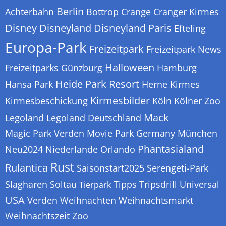
Berlin
Achterbahn
Bottrop
Crange
Cranger Kirmes
Disney
Disneyland
Disneyland Paris
Efteling
Europa-Park
Freizeitpark
Freizeitpark News
Halloween
Freizeitparks
Günzburg
Hamburg
Heide Park Resort
Hansa Park
Herne
Kirmes
Kirmesbilder
Kirmesbeschickung
Köln
Kölner Zoo
Mack
Legoland
Legoland Deutschland
Magic Park Verden
Movie Park Germany
München
Phantasialand
Neu2024
Niederlande
Orlando
Rust
Rulantica
Saisonstart2025
Serengeti-Park
Slagharen
Soltau
Tipps
Tripsdrill
Universal
Tierpark
USA
Verden
Weihnachten
Weihnachtsmarkt
Weihnachtszeit
Zoo