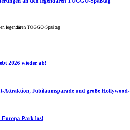
innerungen an den legendären TOGGO-Spaßtag
hebt 2026 wieder ab!
-Attraktion, Jubiläumsparade und große Hollywood-G
m Europa-Park los!