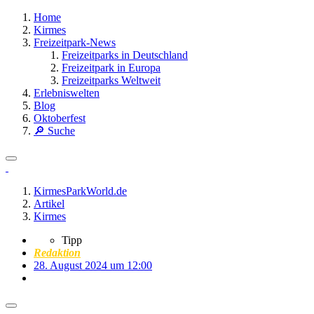
Home
Kirmes
Freizeitpark-News
Freizeitparks in Deutschland
Freizeitpark in Europa
Freizeitparks Weltweit
Erlebniswelten
Blog
Oktoberfest
🔎 Suche
KirmesParkWorld.de
Artikel
Kirmes
Tipp
Redaktion
28. August 2024 um 12:00