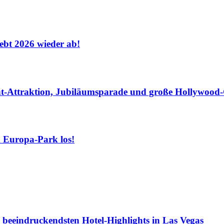
hebt 2026 wieder ab!
-Attraktion, Jubiläumsparade und große Hollywood-G
m Europa-Park los!
beeindruckendsten Hotel-Highlights in Las Vegas