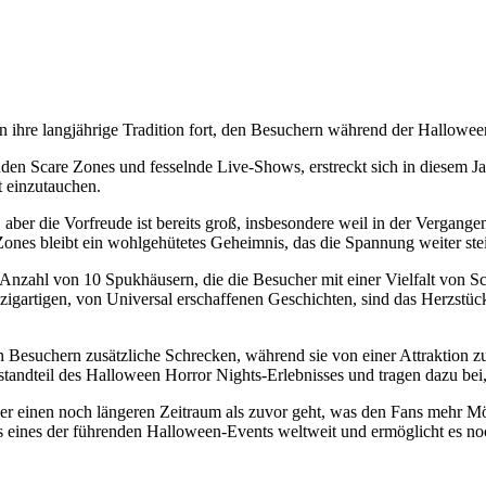
n ihre langjährige Tradition fort, den Besuchern während der Hallowee
den Scare Zones und fesselnde Live-Shows, erstreckt sich in diesem Ja
t einzutauchen.
 aber die Vorfreude ist bereits groß, insbesondere weil in der Vergan
nes bleibt ein wohlgehütetes Geheimnis, das die Spannung weiter stei
 Anzahl von 10 Spukhäusern, die die Besucher mit einer Vielfalt von S
zigartigen, von Universal erschaffenen Geschichten, sind das Herzstück
den Besuchern zusätzliche Schrecken, während sie von einer Attraktion 
standteil des Halloween Horror Nights-Erlebnisses und tragen dazu be
ber einen noch längeren Zeitraum als zuvor geht, was den Fans mehr Mög
s eines der führenden Halloween-Events weltweit und ermöglicht es n