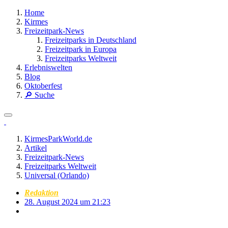
Home
Kirmes
Freizeitpark-News
Freizeitparks in Deutschland
Freizeitpark in Europa
Freizeitparks Weltweit
Erlebniswelten
Blog
Oktoberfest
🔎 Suche
KirmesParkWorld.de
Artikel
Freizeitpark-News
Freizeitparks Weltweit
Universal (Orlando)
Redaktion
28. August 2024 um 21:23