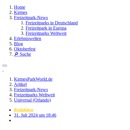
Home
Kirmes
Freizeitpark-News
Freizeitparks in Deutschland
Freizeitpark in Europa
Freizeitparks Weltweit
Erlebniswelten
Blog
Oktoberfest
🔎 Suche
KirmesParkWorld.de
Artikel
Freizeitpark-News
Freizeitparks Weltweit
Universal (Orlando)
Redaktion
31. Juli 2024 um 18:46