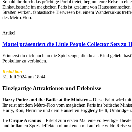
Sobald ihr durch das prächtige Portal tretet, beginnt eure Reise in e
Einkaufsstraße im magischen Paris ist gesäumt von Haussmannschen G
Straßen wirken, fantastische Tierwesen bei einem Wanderzirkus treff
des Métro-Floo.
Artikel
Mattel präsentiert die Little People Collector Sets 
Erinnerst du dich noch an die Spielzeuge, die du als Kind geliebt has
Popkultur zu verbinden.
Redaktion
31. Juli 2024 um 18:44
Einzigartige Attraktionen und Erlebnisse
Harry Potter and the Battle at the Ministry
– Diese Fahrt wird mit
Ihr reist mit dem Métro-Floo vom magischen Paris ins britische Mini
Harry, Ron, Hermine und dem Hauselfen Higgledy helft, Umbridge z
Le Cirque Arcanus
– Erlebt zum ersten Mal eine vollwertige Theate
und brillanten Spezialeffekten nimmt euch mit auf eine wilde Reise vo