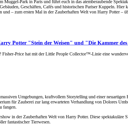
inem Muggel-Park in Paris und führt euch in das atemberaubende Spektak
ebäuden, Geschäften, Cafés und historischen Pariser Kuppeln. Hier kö
en und – zum ersten Mal in der Zauberhaften Welt von Harry Potter – ü
zu Harry Potter "Stein der Weisen" und "Die Kammer de
t? Fisher-Price hat mit der Little People Collector™-Linie eine wunderv
 massiven Umgebungen, kraftvollem Storytelling und einer neuartigen F
sterium für Zauberei zur lang erwarteten Verhandlung von Dolores Umbr
u fangen.
rshow in der Zauberhaften Welt von Harry Potter. Diese spektakuläre S
ller fantastischer Tierwesen.