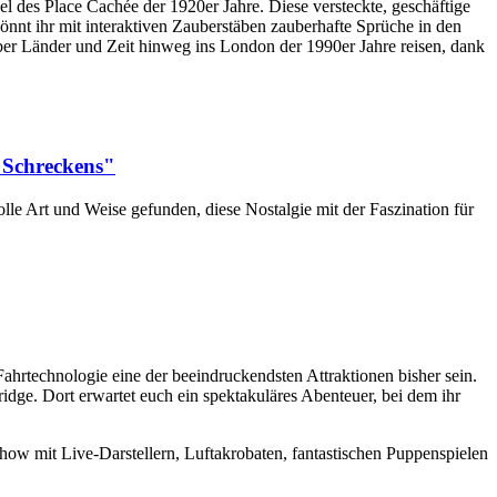
el des Place Cachée der 1920er Jahre. Diese versteckte, geschäftige
nnt ihr mit interaktiven Zauberstäben zauberhafte Sprüche in den
ber Länder und Zeit hinweg ins London der 1990er Jahre reisen, dank
s Schreckens"
olle Art und Weise gefunden, diese Nostalgie mit der Faszination für
ahrtechnologie eine der beeindruckendsten Attraktionen bisher sein.
idge. Dort erwartet euch ein spektakuläres Abenteuer, bei dem ihr
how mit Live-Darstellern, Luftakrobaten, fantastischen Puppenspielen