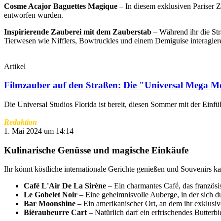
Cosme Acajor Baguettes Magique
– In diesem exklusiven Pariser 
entworfen wurden.
Inspirierende Zauberei mit dem Zauberstab
– Während ihr die Str
Tierwesen wie Nifflers, Bowtruckles und einem Demiguise interagier
Artikel
Filmzauber auf den Straßen: Die "Universal Mega Mo
Die Universal Studios Florida ist bereit, diesen Sommer mit der Ein
Redaktion
1. Mai 2024 um 14:14
Kulinarische Genüsse und magische Einkäufe
Ihr könnt köstliche internationale Gerichte genießen und Souvenirs k
Café L'Air De La Sirène
– Ein charmantes Café, das französi
Le Gobelet Noir
– Eine geheimnisvolle Auberge, in der sich 
Bar Moonshine
– Ein amerikanischer Ort, an dem ihr exklusiv
Bièraubeurre Cart
– Natürlich darf ein erfrischendes Butterbie