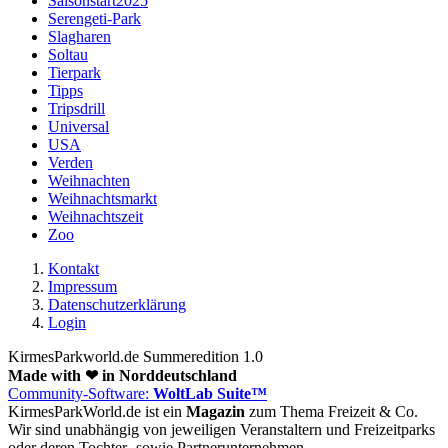
Saisonstart2025
Serengeti-Park
Slagharen
Soltau
Tierpark
Tipps
Tripsdrill
Universal
USA
Verden
Weihnachten
Weihnachtsmarkt
Weihnachtszeit
Zoo
Kontakt
Impressum
Datenschutzerklärung
Login
KirmesParkworld.de Summeredition 1.0
Made with ❤ in Norddeutschland
Community-Software:
WoltLab Suite™
KirmesParkWorld.de ist ein
Magazin
zum Thema Freizeit & Co.
Wir sind unabhängig von jeweiligen Veranstaltern und Freizeitparks
oder deren Tochter- sowie Partnerunternehmen.