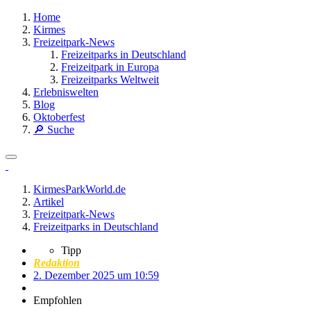
Home
Kirmes
Freizeitpark-News
Freizeitparks in Deutschland
Freizeitpark in Europa
Freizeitparks Weltweit
Erlebniswelten
Blog
Oktoberfest
🔎 Suche
KirmesParkWorld.de
Artikel
Freizeitpark-News
Freizeitparks in Deutschland
Tipp
Redaktion
2. Dezember 2025 um 10:59
Empfohlen