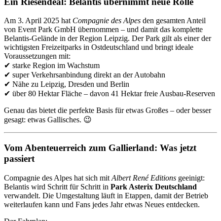
Ein Riesendeal: Belantis übernimmt neue Rolle
Am 3. April 2025 hat
Compagnie des Alpes
den gesamten Anteil
von Event Park GmbH übernommen – und damit das komplette
Belantis-Gelände in der Region Leipzig. Der Park gilt als einer der
wichtigsten Freizeitparks in Ostdeutschland und bringt ideale
Voraussetzungen mit:
✔ starke Region im Wachstum
✔ super Verkehrsanbindung direkt an der Autobahn
✔ Nähe zu Leipzig, Dresden und Berlin
✔ über 80 Hektar Fläche – davon 41 Hektar freie Ausbau-Reserven
Genau das bietet die perfekte Basis für etwas Großes – oder besser
gesagt: etwas Gallisches. 😉
Vom Abenteuerreich zum Gallierland: Was jetzt
passiert
Compagnie des Alpes hat sich mit
Albert René Editions
geeinigt:
Belantis wird Schritt für Schritt in
Park Asterix Deutschland
verwandelt. Die Umgestaltung läuft in Etappen, damit der Betrieb
weiterlaufen kann und Fans jedes Jahr etwas Neues entdecken.