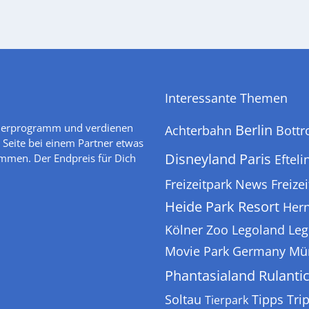
Interessante Themen
tnerprogramm und verdienen
Berlin
Achterbahn
Bottr
 Seite bei einem Partner etwas
Disneyland Paris
ommen. Der Endpreis für Dich
Efteli
Freizeitpark News
Freize
Heide Park Resort
Her
Kölner Zoo
Legoland
Leg
Movie Park Germany
Mü
Phantasialand
Rulanti
Soltau
Tipps
Trip
Tierpark