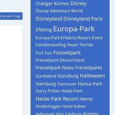
Disney
Cranger Kirmes
Disney Adventure World
che nach Tags
Disneyland
Disneyland Paris
Europa-Park
Efteling
Europa-Park Erlebnis-Resort
Event
Familienausflug
Feuer
Florida
Freizeitpark
Fort Fun
Freizeitpark Deutschland
Freizeitpark News
Freizeitparks
Halloween
Günzburg
Gardaland
Hamburg
Hansa Park
Hannover
Harry Potter
Heide Park
Heide Park Resort
Herne
Hodenhagen
Hotel
Italien
Kirmes
Jaderpark
Jobs
Jubiläum