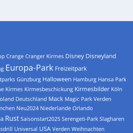
Disney
Disneyland
op
Crange
Cranger Kirmes
Europa-Park
Freizeitpark
ng
Halloween
itparks
Günzburg
Hamburg
Hansa Park
Kirmesbilder
ne
Kirmes
Kirmesbeschickung
Köln
Mack
oland Deutschland
Magic Park Verden
nchen
Neu2024
Niederlande
Orlando
Rust
ca
Saisonstart2025
Serengeti-Park
Slagharen
USA
sdrill
Universal
Verden
Weihnachten