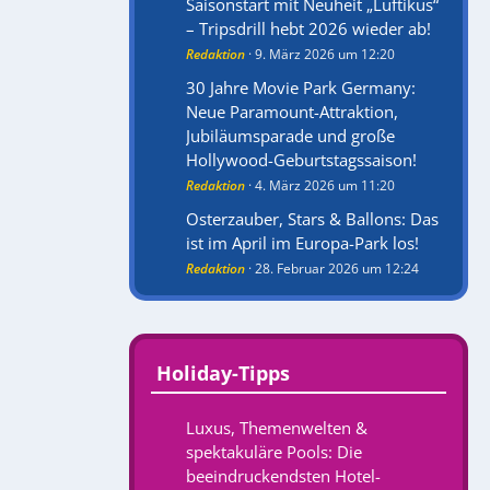
Saisonstart mit Neuheit „Luftikus“
– Tripsdrill hebt 2026 wieder ab!
Redaktion
9. März 2026 um 12:20
30 Jahre Movie Park Germany:
Neue Paramount-Attraktion,
Jubiläumsparade und große
Hollywood-Geburtstagssaison!
Redaktion
4. März 2026 um 11:20
Osterzauber, Stars & Ballons: Das
ist im April im Europa-Park los!
Redaktion
28. Februar 2026 um 12:24
Holiday-Tipps
Luxus, Themenwelten &
spektakuläre Pools: Die
beeindruckendsten Hotel-