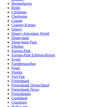
Bremerhaven
Brühl
Christmas
Cleebronn
Crange
Cranger Kirmes
Disney
Disney Adventure World
Disneyland
Disneyland Paris
Efteling
Europa-Park
Europa-Park Erlebnis-Resort
Event
Familienausflug
Feuer
Florida
Fort Fun
Freizeitpark
Freizeitpark Deutschland
Freizeitpark News
Freizeitparks
Gardaland
Günzburg
Halloween