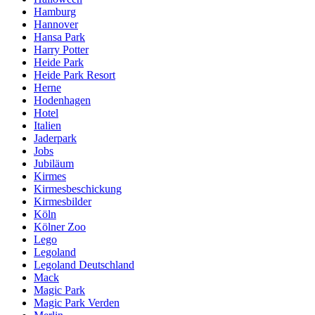
Hamburg
Hannover
Hansa Park
Harry Potter
Heide Park
Heide Park Resort
Herne
Hodenhagen
Hotel
Italien
Jaderpark
Jobs
Jubiläum
Kirmes
Kirmesbeschickung
Kirmesbilder
Köln
Kölner Zoo
Lego
Legoland
Legoland Deutschland
Mack
Magic Park
Magic Park Verden