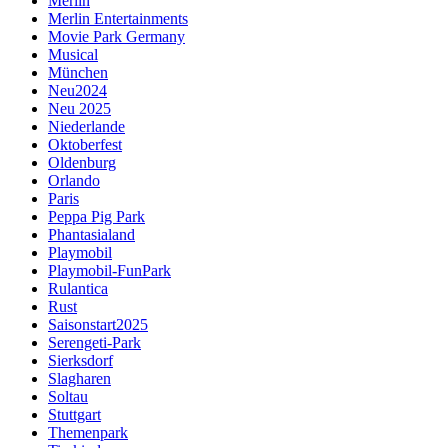
Merlin
Merlin Entertainments
Movie Park Germany
Musical
München
Neu2024
Neu 2025
Niederlande
Oktoberfest
Oldenburg
Orlando
Paris
Peppa Pig Park
Phantasialand
Playmobil
Playmobil-FunPark
Rulantica
Rust
Saisonstart2025
Serengeti-Park
Sierksdorf
Slagharen
Soltau
Stuttgart
Themenpark