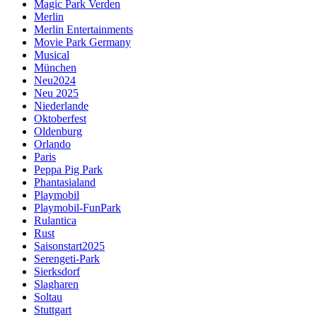
Magic Park Verden
Merlin
Merlin Entertainments
Movie Park Germany
Musical
München
Neu2024
Neu 2025
Niederlande
Oktoberfest
Oldenburg
Orlando
Paris
Peppa Pig Park
Phantasialand
Playmobil
Playmobil-FunPark
Rulantica
Rust
Saisonstart2025
Serengeti-Park
Sierksdorf
Slagharen
Soltau
Stuttgart