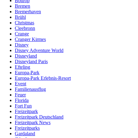
Bottrop
Bremen
Bremerhaven
Brühl
Christmas
Cleebronn
Crange
Cranger Kirmes
Disney
Disney Adventure World
Disneyland
Disneyland Paris
Efteling
Europa-Park
Europa-Park Erlebnis-Resort
Event
Familienausflug
Feuer
Florida
Fort Fun
Freizeitpark
Freizeitpark Deutschland
Freizeitpark News
Freizeitparks
Gardaland