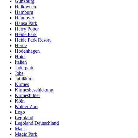
Günzburg
Halloween
Hamburg
Hannover
Hansa Park
Harry Potter
Heide Park
Heide Park Resort
Herne
Hodenhagen
Hotel
Italien
Jaderpark
Jobs
Jubiläum
Kirmes
Kirmesbeschickung
Kirmesbilder
Köln
Kölner Zoo
Lego
Legoland
Legoland Deutschland
Mack
Magic Park