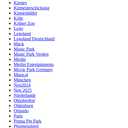
Kirmes
Kirmesbeschickung
Kirmesbilder
Köln
Kölner Zoo
Lego
Legoland
Legoland Deutschland
Mack
Magic Park
Magic Park Verden
Merlin
Merlin Entertainments
Movie Park Germany
Musical
München
Neu2024
Neu 2025
Niederlande
Oktoberfest
Oldenburg
Orlando
Paris
Peppa Pig Park
Phantasialand