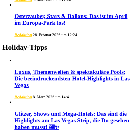
Osterzauber, Stars & Ballons: Das ist im April
im Europa-Park los!
Redaktion
28. Februar 2026 um 12:24
Holiday-Tipps
Luxus, Themenwelten & spektakuläre Pools:
Die beeindruckendsten Hotel-Highlights in Las
Vegas
Redaktion
8. März 2026 um 14:41
Glitzer, Shows und Mega-Hotels: Das sind die
Highlights am Las Vegas Strip, die Du gesehen
haben musst! 🎰✨