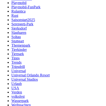
Playmobil
Playmobil-FunPark
Rulantica
Rust
Saisonstart2025
Serengeti-Park
Sierksdorf
Slagharen
Soltau
Stuttgart
Themenpark
Tierkinder
Tierpark
Tipps
Trends
Tripsdrill
Universal
Universal Orlando Resort
Universal Studios
Urlaub
USA
Verden
volksfest
Wasserpark
Weihnachten