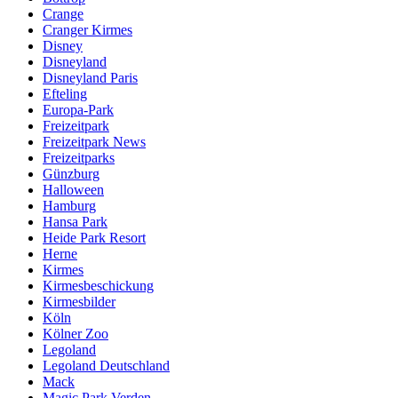
Crange
Cranger Kirmes
Disney
Disneyland
Disneyland Paris
Efteling
Europa-Park
Freizeitpark
Freizeitpark News
Freizeitparks
Günzburg
Halloween
Hamburg
Hansa Park
Heide Park Resort
Herne
Kirmes
Kirmesbeschickung
Kirmesbilder
Köln
Kölner Zoo
Legoland
Legoland Deutschland
Mack
Magic Park Verden