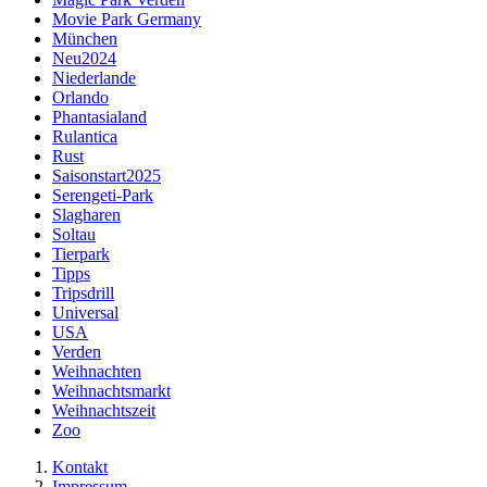
Movie Park Germany
München
Neu2024
Niederlande
Orlando
Phantasialand
Rulantica
Rust
Saisonstart2025
Serengeti-Park
Slagharen
Soltau
Tierpark
Tipps
Tripsdrill
Universal
USA
Verden
Weihnachten
Weihnachtsmarkt
Weihnachtszeit
Zoo
Kontakt
Impressum