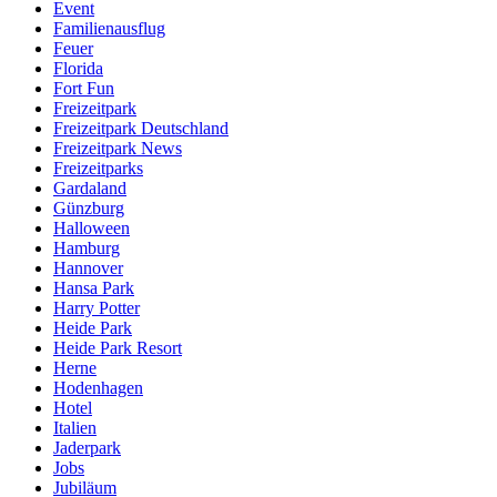
Event
Familienausflug
Feuer
Florida
Fort Fun
Freizeitpark
Freizeitpark Deutschland
Freizeitpark News
Freizeitparks
Gardaland
Günzburg
Halloween
Hamburg
Hannover
Hansa Park
Harry Potter
Heide Park
Heide Park Resort
Herne
Hodenhagen
Hotel
Italien
Jaderpark
Jobs
Jubiläum