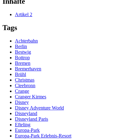
Inhalte
Artikel
2
Tags
Achterbahn
Berlin
Bestwig
Bottrop
Bremen
Bremerhaven
Brühl
Christmas
Cleebronn
Crange
Cranger Kirmes
Disney
Disney Adventure World
Disneyland
Disneyland Paris
Efteling
Europa-Park
Europa-Park Erlebnis-Resort