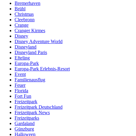
Bremerhaven
Brühl
Christmas
Cleebronn
Crange
Cranger Kirmes
Disney
Disney Adventure World
Disneyland
Disneyland Paris
Efteling
Europa-Park
Europa-Park Erlebnis-Resort
Event
Familienausflug
Feuer
Florida
Fort Fun
Freizeitpark
Freizeitpark Deutschland
Freizeitpark News
Freizeitparks
Gardaland
Günzburg
Halloween