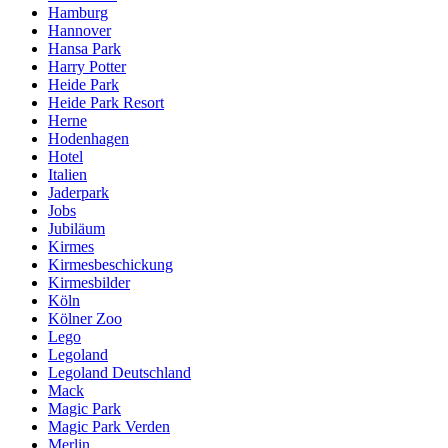
Hamburg
Hannover
Hansa Park
Harry Potter
Heide Park
Heide Park Resort
Herne
Hodenhagen
Hotel
Italien
Jaderpark
Jobs
Jubiläum
Kirmes
Kirmesbeschickung
Kirmesbilder
Köln
Kölner Zoo
Lego
Legoland
Legoland Deutschland
Mack
Magic Park
Magic Park Verden
Merlin