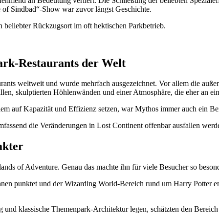
unehmend an Bedeutung verliert. Die Schließung der beliebten Spezialef
 of Sindbad“-Show war zuvor längst Geschichte.
 beliebter Rückzugsort im oft hektischen Parkbetrieb.
ark-Restaurants der Welt
estaurants weltweit und wurde mehrfach ausgezeichnet. Vor allem die 
llen, skulptierten Höhlenwänden und einer Atmosphäre, die eher an eine
 allem auf Kapazität und Effizienz setzen, war Mythos immer auch ein 
umfassend die Veränderungen in Lost Continent offenbar ausfallen werd
akter
Islands of Adventure. Genau das machte ihn für viele Besucher so beson
nen punktet und der Wizarding World-Bereich rund um Harry Potter en
g und klassische Themenpark-Architektur legen, schätzten den Bereich 