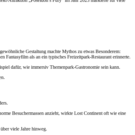
fekt-Attraktion „Poseidon’s Fury“ im Jahr 2023 markierte für viele
außergewöhnliche Gestaltung machte Mythos zu etwas Besonderem:
n Fantasyfilm als an ein typisches Freizeitpark-Restaurant erinnerte.
Beispiel dafür, wie immersiv Themenpark-Gastronomie sein kann.
en.
ders.
orme Besuchermassen anzieht, wirkte Lost Continent oft wie eine
über viele Jahre hinweg.