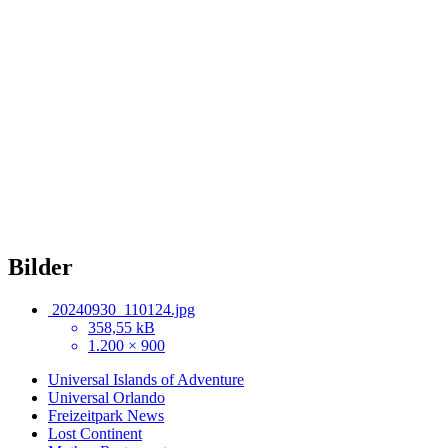
Bilder
20240930_110124.jpg
358,55 kB
1.200 × 900
Universal Islands of Adventure
Universal Orlando
Freizeitpark News
Lost Continent