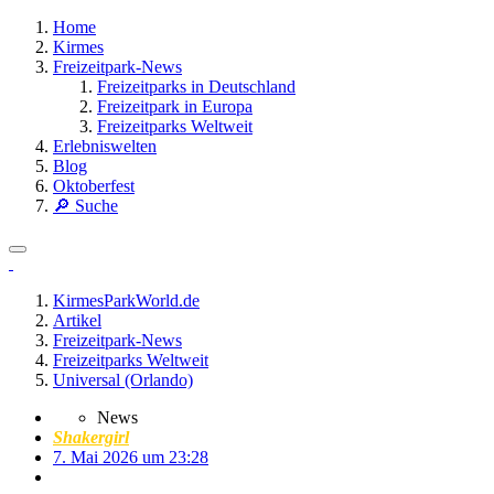
Home
Kirmes
Freizeitpark-News
Freizeitparks in Deutschland
Freizeitpark in Europa
Freizeitparks Weltweit
Erlebniswelten
Blog
Oktoberfest
🔎 Suche
KirmesParkWorld.de
Artikel
Freizeitpark-News
Freizeitparks Weltweit
Universal (Orlando)
News
Shakergirl
7. Mai 2026 um 23:28