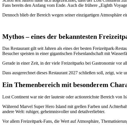
Schon seit Jahren hatte sich abgezeichnet, dass der Lost Continent z
Fans bereits den Anfang vom Ende. Auch die frühere „Eighth Voyage
Dennoch blieb der Bereich wegen seiner einzigartigen Atmosphäre ein
Mythos – eines der bekanntesten Freizeitp
Das Restaurant gilt seit Jahren als eines der besten Freizeitpark-R
Besucher speisten in einer gigantischen Felsenlandschaft mit Wasserfä
Gerade in einer Zeit, in der viele Freizeitparks bei Gastronomie vor
Dass ausgerechnet dieses Restaurant 2027 schließen soll, zeigt, wie 
Ein Themenbereich mit besonderem Char
Lost Continent war nie der lauteste oder actionreichste Bereich von 
Während Marvel Super Hero Island mit grellen Farben und Achterbah
andere Welt: ruhiger, geheimnisvoller und detailverliebter.
Vor allem Freizeitpark-Fans, die Wert auf Atmosphäre, Thematisierun